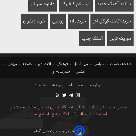
دانلود آهنگ جدید
ثبت نام کالابرگ
دانلود سریال
خرید اکانت گوگل ادز
خرید nft
زرچین
خرید زعفران
موزیک ترین
آهنگ جدید
صفحه نخست
سیاسی
بین الملل
فرهنگی
اقتصادی
جامعه
ورزشی
عکس
چندرسانه ای
درباره ما
تماس باما
پیوندها
تبلیغات
تمامی حقوق این سایت متعلق به پایگاه خبری تحلیلی مثلث میباشد و
استفاده از مطالب آن با ذکر منبع بلامانع است
طراحی وب سایت خبری آسام