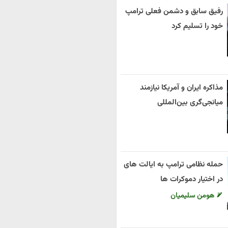
رفیق سابق و دشمن فعلی ترامپ
خود را تسلیم کرد
مذاکره ایران و آمریکا نیازمند
میانجی‌گری بین‌المللی
حمله نظامی ترامپ به ایالت های
در اختیار دموکرات ها
هومن سلیمیان