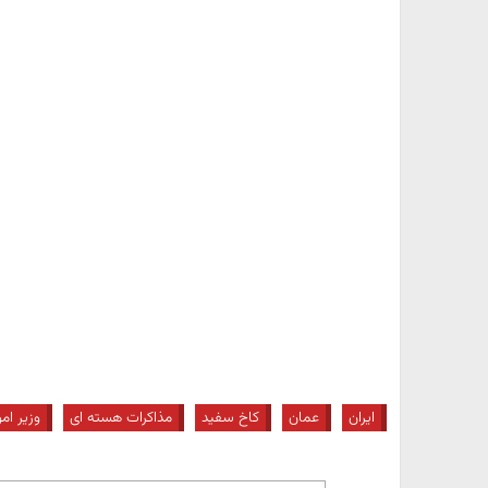
ایران
عمان
کاخ سفید
مذاکرات هسته ای
وزیر ام