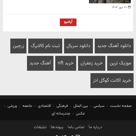
۲۰ مهر ۱۴۰۴
آرشیو
دانلود آهنگ جدید
دانلود سریال
ثبت نام کالابرگ
زرچین
موزیک ترین
خرید زعفران
خرید nft
آهنگ جدید
خرید اکانت گوگل ادز
صفحه نخست
سیاسی
بین الملل
فرهنگی
اقتصادی
جامعه
ورزشی
عکس
چندرسانه ای
درباره ما
تماس باما
پیوندها
تبلیغات