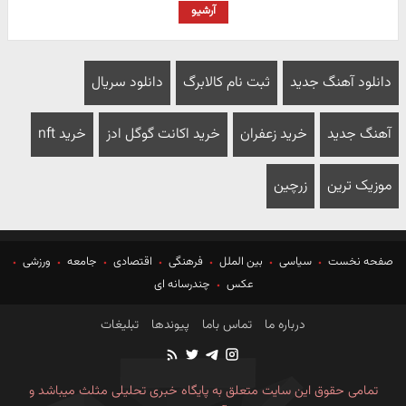
آرشیو
دانلود آهنگ جدید
ثبت نام کالابرگ
دانلود سریال
آهنگ جدید
خرید زعفران
خرید اکانت گوگل ادز
خرید nft
موزیک ترین
زرچین
صفحه نخست
سیاسی
بین الملل
فرهنگی
اقتصادی
جامعه
ورزشی
عکس
چندرسانه ای
درباره ما
تماس باما
پیوندها
تبلیغات
تمامی حقوق این سایت متعلق به پایگاه خبری تحلیلی مثلث میباشد و