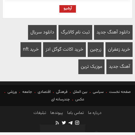
آرشیو
دانلود آهنگ جدید
ثبت نام کالابرگ
دانلود سریال
خرید زعفران
زرچین
خرید اکانت گوگل ادز
خرید nft
آهنگ جدید
موزیک ترین
صفحه نخست
سیاسی
بین الملل
فرهنگی
اقتصادی
جامعه
ورزشی
عکس
چندرسانه ای
درباره ما
تماس باما
پیوندها
تبلیغات