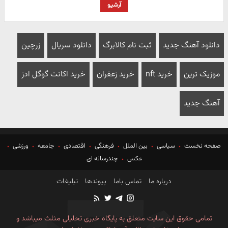
آرشیو
دانلود آهنگ جدید
ثبت نام کالابرگ
دانلود سریال
زرچین
موزیک ترین
خرید nft
خرید زعفران
خرید اکانت گوگل ادز
آهنگ جدید
صفحه نخست
سیاسی
بین الملل
فرهنگی
اقتصادی
جامعه
ورزشی
عکس
چندرسانه ای
درباره ما
تماس باما
پیوندها
تبلیغات
تمامی حقوق این سایت متعلق به پایگاه خبری تحلیلی مثلث میباشد و