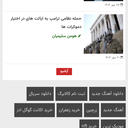
۲۵ مهر ۱۴۰۴
حمله نظامی ترامپ به ایالت های در اختیار
دموکرات ها
هومن سلیمیان
۲۰ مهر ۱۴۰۴
آرشیو
دانلود آهنگ جدید
ثبت نام کالابرگ
دانلود سریال
آهنگ جدید
زرچین
خرید زعفران
خرید اکانت گوگل ادز
موزیک ترین
خرید nft