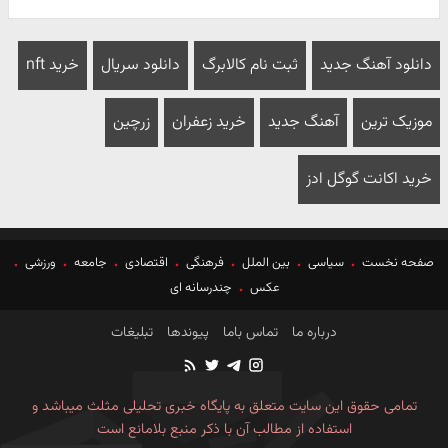
دانلود آهنگ جدید
ثبت نام کالابرگ
دانلود سریال
خرید nft
موزیک ترین
آهنگ جدید
خرید زعفران
زرچین
خرید اکانت گوگل ادز
صفحه نخست
سیاسی
بین الملل
فرهنگی
اقتصادی
جامعه
ورزشی
عکس
چندرسانه ای
درباره ما
تماس باما
پیوندها
تبلیغات
تمامی حقوق این سایت متعلق به پایگاه خبری تحلیلی مثلث میباشد و
استفاده از مطالب آن با ذکر منبع بلامانع است