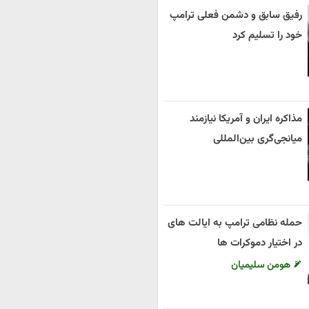
رفیق سابق و دشمن فعلی ترامپ
خود را تسلیم کرد
مذاکره ایران و آمریکا نیازمند
میانجی‌گری بین‌المللی
حمله نظامی ترامپ به ایالت های
در اختیار دموکرات ها
هومن سلیمیان