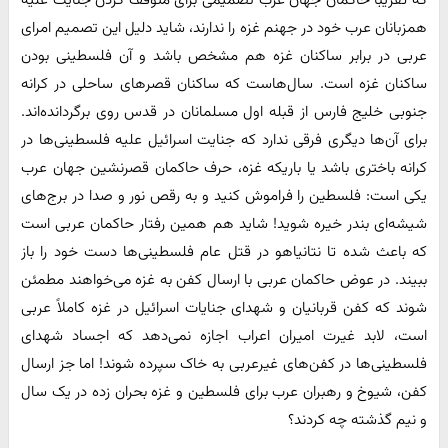
که تقریبا حاکمان جهان عرب تصمیمی برای متوقف کردن جنایت علیه
همزبانان عرب خود در جهنم غزه را ندارند، شاید دلیل این تصمیم امرای
عربی در برابر ساکنان غزه هم مشخص باشد و آن فلسطینی بودن
ساکنان غزه است. سال‌هاست که ساکنان قصرهای ساحلی در کرانه
جنوبی خلیج فارس از قبله اول مسلمانان در قدس روی برگردانده‌اند.
برای آن‌ها دیگری فرقی ندارد که جنایت اسرائیل علیه فلسطینی‌ها در
کرانه باختری باشد یا باریکه غزه، حرف حاکمان قصرنشین جهان عرب
یکی است: فلسطین را فراموش کنید و به رقص نور و صدا در برج‌های
شیشه‌ای بندر خیره شوید! شاید هم همین رفتار حاکمان عربی است
که باعث شده تا نتانیاهو در قتل عام فلسطینی‌ها دست خود را باز
ببیند. در عوض حاکمان عربی با ارسال کفن به غزه می‌خواهند مطمئن
شوند که کفن‌ قربانیان و شهدای جنایات اسرائیل در غزه کاملاً عربی
است، لابد غیرت امیران اعراب اجازه نمی‌دهد که اجساد شهدای
فلسطینی‌ها در کفن‌های غیرعربی به خاک سپرده شوند! اما جز ارسال
کفن، شیوخ و رهبران عرب برای فلسطین و غزه بحران زده در یک سال
و نیم گذشته چه کردند؟