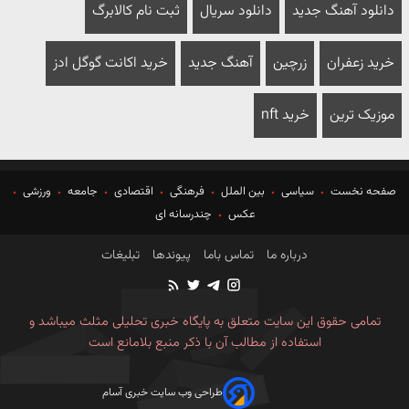
دانلود آهنگ جدید
دانلود سریال
ثبت نام کالابرگ
خرید زعفران
زرچین
آهنگ جدید
خرید اکانت گوگل ادز
موزیک ترین
خرید nft
صفحه نخست
سیاسی
بین الملل
فرهنگی
اقتصادی
جامعه
ورزشی
عکس
چندرسانه ای
درباره ما
تماس باما
پیوندها
تبلیغات
تمامی حقوق این سایت متعلق به پایگاه خبری تحلیلی مثلث میباشد و
استفاده از مطالب آن با ذکر منبع بلامانع است
طراحی وب سایت خبری آسام