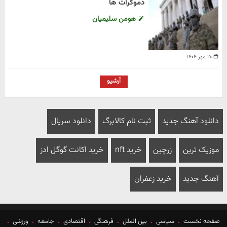
دموکرات ها
هومن سلیمیان
۲۰ مهر ۱۴۰۴
آرشیو
دانلود آهنگ جدید
ثبت نام کالابرگ
دانلود سریال
موزیک ترین
زرچین
خرید nft
خرید اکانت گوگل ادز
آهنگ جدید
خرید زعفران
صفحه نخست
سیاسی
بین الملل
فرهنگی
اقتصادی
جامعه
ورزشی