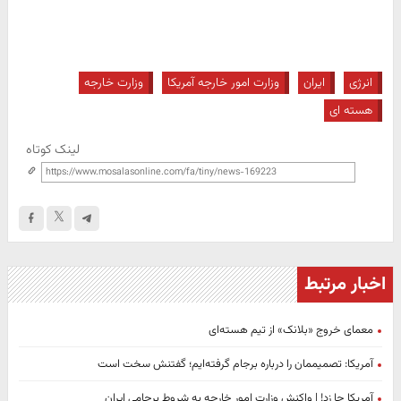
انرژی
ایران
وزارت امور خارجه آمریکا
وزارت خارجه
هسته ای
لینک کوتاه
اخبار مرتبط
معمای خروج «بلانک» از تیم هسته‌ای
آمریکا: تصمیممان را درباره برجام گرفته‌ایم؛ گفتنش سخت است
آمریکا جا زد! | واکنش وزارت امور خارجه به شروط برجامی ایران