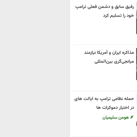
رفیق سابق و دشمن فعلی ترامپ
خود را تسلیم کرد
مذاکره ایران و آمریکا نیازمند
میانجی‌گری بین‌المللی
حمله نظامی ترامپ به ایالت های
در اختیار دموکرات ها
هومن سلیمیان