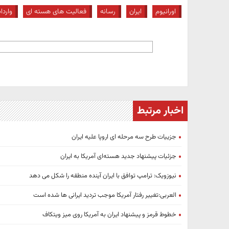
اورانیوم
ایران
رسانه
فعالیت های هسته ای
واردا
اخبار مرتبط
جزییات طرح سه مرحله ای اروپا علیه ایران
جزئیات پیشنهاد جدید هسته‌ای آمریکا به ایران
نیوزویک: ترامپ توافق با ایران آینده منطقه را شکل می دهد
العربی:تغییر رفتار آمریکا موجب تردید ایرانی ها شده است
خطوط قرمز و پیشنهاد ایران به آمریکا روی میز ویتکاف