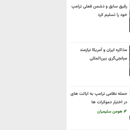
رفیق سابق و دشمن فعلی ترامپ
خود را تسلیم کرد
مذاکره ایران و آمریکا نیازمند
میانجی‌گری بین‌المللی
حمله نظامی ترامپ به ایالت های
در اختیار دموکرات ها
هومن سلیمیان