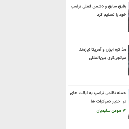
رفیق سابق و دشمن فعلی ترامپ
خود را تسلیم کرد
مذاکره ایران و آمریکا نیازمند
میانجی‌گری بین‌المللی
حمله نظامی ترامپ به ایالت های
در اختیار دموکرات ها
هومن سلیمیان