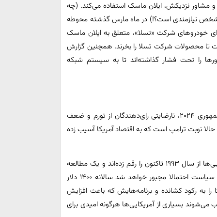
 و مشاور نزدیکش، ایلان ماسک استفاده می‌کند. (چه
ن شخص نیازمندی است؟!) در ماه مارس گذشته محوطه
ای خودروهای شرکت «تسلا»، متعلق به ایلان ماسک
است تا محصولات شرکت تسلا را بخرند. همچنین گزارش
رها را تحت فشار گذاشته‌اند تا به سیستم شبکه
یکی از دلایل پیروز شدن دونالد ترامپ در انتخابات ریاست جمهوری ۲۰۲۴، نارضایتی رای‌دهندگان از تورم و ضعف
حالا نوبت ترامپ است که به اقتصاد آمریکا آسیب زده
تعرفه‌های تجاری ترامپ بزرگترین افزایش مالیات برای آمریکایی‌ها از سال ۱۹۹۳ تاکنون را رقم زده‌اند و یک مطالعه
نشان می‌دهد که یک خانوار معمولی آمریکایی در نتیجه این سیاست احتمالا مجبور خواهد شد سالانه ۱۴۰۰ دلار
 را به رکود کشانده و برنامه‌هایش که باعث افزایش
ب می‌شوند بسیاری از آمریکایی‌ها هرگونه امیدی برای