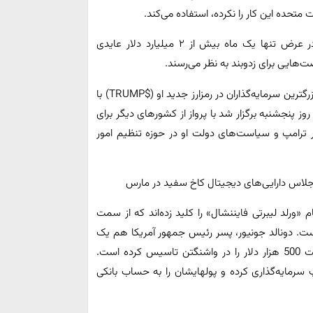
تحده این کار را نکرده، استفاده می‌کند.
روزنامه نیویورک تایمز اخیرا گزارش داد شرکت‌های ترامپ در عرض تنها یک ماه بیش از ۲ میلیارد دلار عایدی
‌هایی برای زدوبند به نظر می‌رسند.
چه توضیحی می‌توان درباره این اعلامیه ترامپ مبنی بر اینکه بزرگترین سرمایه‌گذاران در رمزارز جدید او ($TRUMP) با
ز پنجشنبه برگزار شد با پرواز از کشورهای دیگر برای
بر ترامپ و سیاست‌های دولت او در حوزه تنظیم امور
اجلاس دارایی‌های دیجیتال کاخ سفید در مارس
«ورلد لیبرتی فایننشال» را کلید زده‌اند که از سمت
ه‌گذاری شده است. دونالد جونیور، پسر رئیس جمهور آمریکا هم یک
باشگاه خصوصی تحت نام «شاخه اجرایی» دارای حق عضویت 500 هزار دلار را در واشنگتن تاسیس کرده است.
سرمایه‌گذاری کرده و پولهایشان را به حساب بانکی