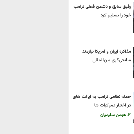
رفیق سابق و دشمن فعلی ترامپ
خود را تسلیم کرد
مذاکره ایران و آمریکا نیازمند
میانجی‌گری بین‌المللی
حمله نظامی ترامپ به ایالت های
در اختیار دموکرات ها
هومن سلیمیان