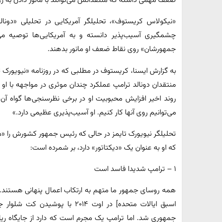
ضعف مهمی داشته که منتقدانش می‌توانند با مانور دادن به روی آ
«نیکولاس کریستوف»، تحلیلگر آمریکایی در تحلیلی «دونال
چشمگیری آسیب‌پذیر دانسته و به آمریکایی‌ها توصیه می‌
جمهورشان» روی نقاط ضعف او مانور بدهند.
به گزارش ایسنا، کریستوف در مطلبی که در روزنامه «نیویورک ت
منتقدان دونالد ترامپ عملکرد چندان موثری در مواجهه با او ند
روند اخیر افزایش محبوبیت او در برخی نظرسنجی‌ها گواه آ
می‌توانیم روی آنها کار کنیم. او آسیب‌پذیری عظیمی دارد.»
تحلیلگر نیویورک تایمز در حالی که رئیس جمهور کشورش را «
که او به عنوان یک «دیکتاتور» دارد، بر شمرده است:
۱ – ترامپ شدیدا فاسد است
همه روسای جمهور ما متهم به ارتکاب اعمال پنهانی هستند. به
اسبق ایالات متحده] در اوت ۲۰۱۴ 
جمهوری شد. اما ترامپ یک مجرم است که دارد از جایگاه ر