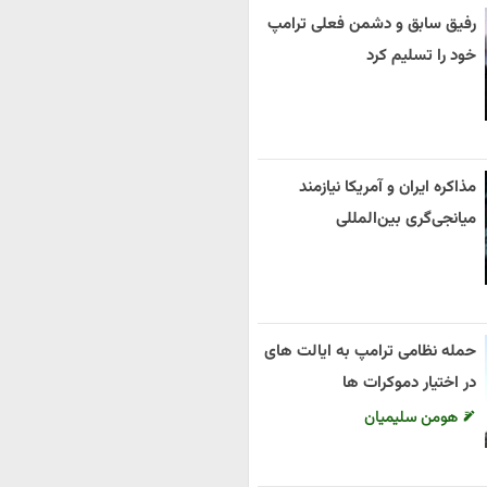
رفیق سابق و دشمن فعلی ترامپ
خود را تسلیم کرد
مذاکره ایران و آمریکا نیازمند
میانجی‌گری بین‌المللی
حمله نظامی ترامپ به ایالت های
در اختیار دموکرات ها
هومن سلیمیان