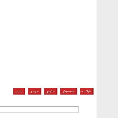
فرانسه
همسرش
مکرون
خوردن
سیلی