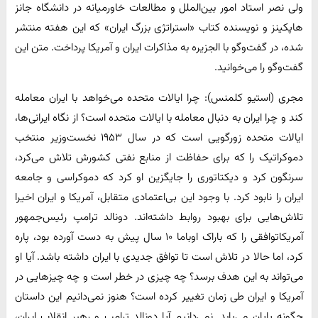
ولی نصر استاد امور بین‌الملل و مطالعات خاورمیانه در دانشگاه جانز
هاپکینز و نویسنده کتاب «استراتژی بزرگ ایران» که این هفته منتشر
شده، در گفت‌وگو با الجزیره به مذاکرات ایران و آمریکا پرداخت. متن این
گفت‌وگو را می‌خوانید.
مجری (استیو کلمنس): چرا ایالات متحده می‌خواهد با ایران معامله
کند و چرا ایران به دنبال معامله با ایالات متحده است؟ از نگاه ایرانی‌ها،
ایالات متحده زورگویی است که در سال ۱۹۵۳ نخست‌وزیر منتخب
دموکراتیک را که برای حفاظت از منابع نفتی کشورش تلاش می‌کرد،
سرنگون کرد و دیکتاتوری را جایگزین او کرد که دموکراسی و جامعه
ایران را نابود کرد. با وجود این بی‌اعتمادی متقابل، آمریکا و ایران اخیرا
تلاش‌هایی برای بهبود روابط داشته‌اند. دونالد ترامپ رئیس‌جمهور
آمریکاتوافقی را که باراک اوباما ۱۰ سال پیش به دست آورده بود، پاره
کرد، اما حالا در تلاش است تا توافق جدیدی با ایران داشته باشد. آیا او
می‌تواند به این هدف برسد؟ چه چیزی در خطر است و چه چیزهایی در
آمریکا و ایران طی زمان تغییر کرده است؟ هنوز نمی‌دانیم این داستان
چگونه پایان می‌یابد. نمی‌دانیم آیا دونالد ترامپ و رهبر انقلاب ایران،