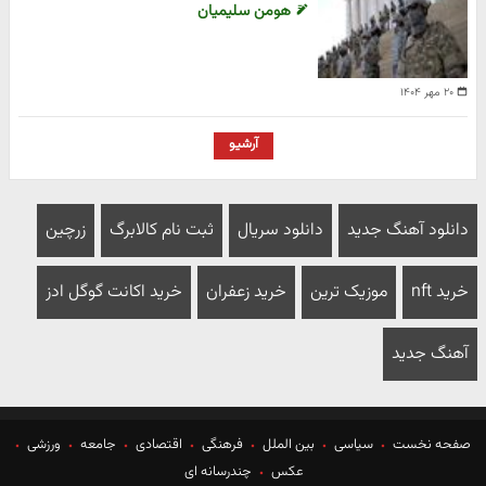
هومن سلیمیان
۲۰ مهر ۱۴۰۴
آرشیو
دانلود آهنگ جدید
دانلود سریال
ثبت نام کالابرگ
زرچین
خرید nft
موزیک ترین
خرید زعفران
خرید اکانت گوگل ادز
آهنگ جدید
صفحه نخست
سیاسی
بین الملل
فرهنگی
اقتصادی
جامعه
ورزشی
عکس
چندرسانه ای