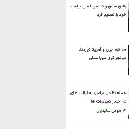
رفیق سابق و دشمن فعلی ترامپ
خود را تسلیم کرد
مذاکره ایران و آمریکا نیازمند
میانجی‌گری بین‌المللی
حمله نظامی ترامپ به ایالت های
در اختیار دموکرات ها
هومن سلیمیان