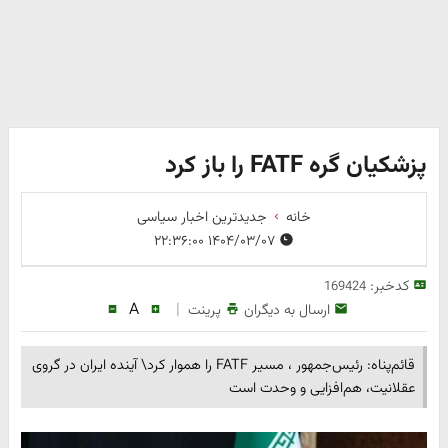
پزشکیان گره FATF را باز کرد
خانه
جدیدترین اخبار سیاسی
۱۴۰۴/۰۳/۰۷ ۲۲:۳۶:۰۰
کدخبر:
169424
A
|
ارسال به دیگران
پرینت
قائم‌پناه: رئیس‌جمهور ، مسیر FATF را هموار کرد\ آینده ایران در گروی
عقلانیت، هم‌افزایی و وحدت است