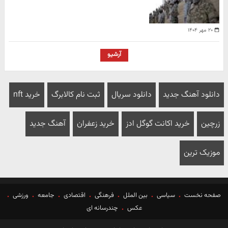
۲۰ مهر ۱۴۰۴
آرشیو
دانلود آهنگ جدید
دانلود سریال
ثبت نام کالابرگ
خرید nft
زرچین
خرید اکانت گوگل ادز
خرید زعفران
آهنگ جدید
موزیک ترین
صفحه نخست
سیاسی
بین الملل
فرهنگی
اقتصادی
جامعه
ورزشی
عکس
چندرسانه ای