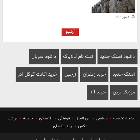
۲۰ مهر ۱۴۰۴
آرشیو
دانلود آهنگ جدید
ثبت نام کالابرگ
دانلود سریال
آهنگ جدید
خرید زعفران
زرچین
خرید اکانت گوگل ادز
موزیک ترین
خرید nft
صفحه نخست
سیاسی
بین الملل
فرهنگی
اقتصادی
جامعه
ورزشی
عکس
چندرسانه ای