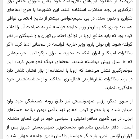
می‌کنند از معدود ابزارهای باقی‌مانده خود یعنی شورای حکام برای
اثرگذاری بر روند مذاکرات استفاده کنند. این کشورها با طرح ادعاهای
تکراری و بدون سند، در پی سهم‌خواهی بیشتر از نتایج احتمالی توافق
هستند چیزی که پیش‌تر وزیر خارجه فرانسه نیز به صراحت آن را اعلام
کرده بود که باید منافع اروپا در توافق احتمالی تهران و واشینگتن در نظر
گرفته شود. ژان نوئل بارو، وزیر خارجه فرانسه در سخنانی ادعا کرد: «اگر
مذاکرات امریکا و ایران شکست بخورد، ما برای بازگرداندن تحریم‌هایی
که ۱۰ سال پیش برداشته شدند، لحظه‌ای درنگ نخواهیم کرد.» این
موضع‌گیری نشان می‌دهد که اروپا با استفاده از ابزار فشار، تلاش دارد
در روند مذاکرات نقش‌آفرینی فعال‌تری ایفا کند و از حاشیه‌نشینی خود
جلوگیری نماید.
از سوی دیگر، رژیم صهیونیستی نیز طبق رویه همیشگی خود وارد
میدان شده و با مطرح کردن ادعای تهدیدآمیز ‌بودن برنامه هسته‌ای
ایران، در پی تأمین منافع امنیتی و سیاسی خود در این فضای متشنج
است. ‌ دفتر بنیامین نتانیاهو، نخست‌وزیر صهیونیستی دیروز پس از
گزارش آژانس اتمی، بار دیگر خواستار واکنش فوری جامعه جهانی شد و