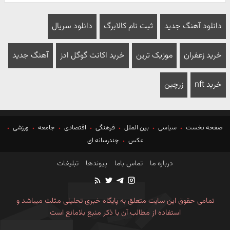
دانلود آهنگ جدید
ثبت نام کالابرگ
دانلود سریال
خرید زعفران
موزیک ترین
خرید اکانت گوگل ادز
آهنگ جدید
خرید nft
زرچین
صفحه نخست
سیاسی
بین الملل
فرهنگی
اقتصادی
جامعه
ورزشی
عکس
چندرسانه ای
درباره ما
تماس باما
پیوندها
تبلیغات
تمامی حقوق این سایت متعلق به پایگاه خبری تحلیلی مثلث میباشد و
استفاده از مطالب آن با ذکر منبع بلامانع است