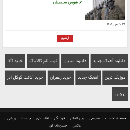
هومن سلیمیان
۲۰ مهر ۱۴۰۴
آرشیو
دانلود آهنگ جدید
دانلود سریال
ثبت نام کالابرگ
خرید nft
موزیک ترین
آهنگ جدید
خرید زعفران
خرید اکانت گوگل ادز
زرچین
صفحه نخست
سیاسی
بین الملل
فرهنگی
اقتصادی
جامعه
ورزشی
عکس
چندرسانه ای