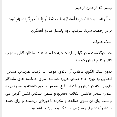
بسم الله الرحمن الرحیم
وَبَشِّرِ الصَّابرِینَ الَّذینَ إِذَا أَصَابَتْهُمْ مُصِیبَهٌ قَالُوا إِنَّا لِلَّهِ وَ إِنَّا إِلَیْهِ رَاجِعُونَ
برادر ارجمند، سردار سرتیپ دوم پاسدار صادق آهنگران
سلام علیکم
خبر درگذشت مادر گرامی‌تان حاجیه خانم طاهره سلطان قبلی موجب
تاثر و تالم فراوان گردید؛
بدون شک الگوی فاطمی آن بانوی مومنه در تربیت فرزندانی متدین،
انقلابی به ویژه حاج صادق عزیز؛ حماسه سرای حماسه های ماندگار
تاریخی، که در دوران پرافتخار دفاع مقدس حضور داشته و همچنان به
عنوان سرباز مخلص انقلاب، رهبری و میهن اسلامی نقش آفرین می
باشند، برای آن بانوی صالحه و مکرمه ذخیره‌ای ارزشمند و برای همه
مادران آینده‌ی این سرزمین ماندگار و جاوید خواهد بود.