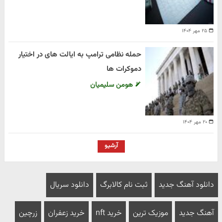
۲۵ مهر ۱۴۰۴
حمله نظامی ترامپ به ایالت های در اختیار
دموکرات ها
هومن سلیمیان
۲۰ مهر ۱۴۰۴
آرشیو
دانلود آهنگ جدید
ثبت نام کالابرگ
دانلود سریال
آهنگ جدید
موزیک ترین
خرید nft
خرید زعفران
زرچین