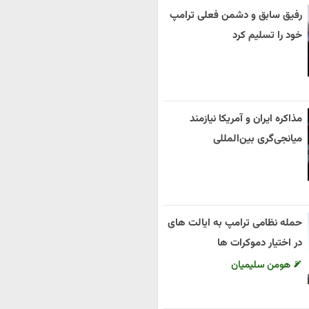
رفیق سابق و دشمن فعلی ترامپ
خود را تسلیم کرد
مذاکره ایران و آمریکا نیازمند
میانجی‌گری بین‌المللی
حمله نظامی ترامپ به ایالت های
در اختیار دموکرات ها
هومن سلیمیان