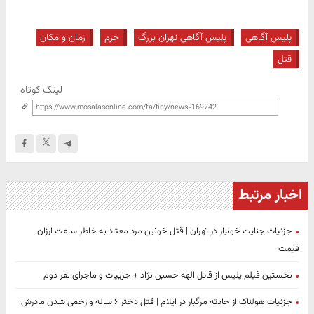
پلیس آگاهی
پلیس آگاهی تهران بزرگ
جرم
زمان و مکان
قتل
لینک کوتاه
اخبار مرتبط
جزئیات جنایت خونبار در تهران | قتل خونین مرد معتاد به‌ خاطر ساعت‌ ارزان‌
قیمت
نخستین فیلم پلیس از قاتل الهه حسین نژاد + جزییات و ماجرای نفر دوم
جزئیات هولناک از حادثه مرگبار در ایلام | قتل دختر ۶ ساله و زخمی شدن مادرش