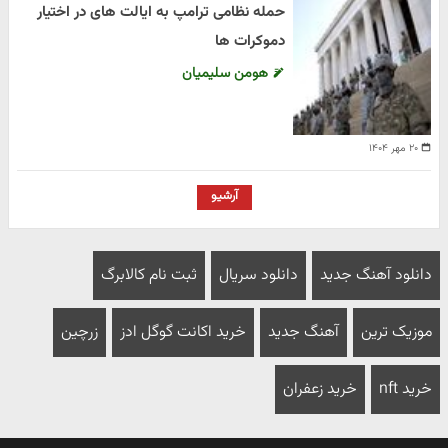
حمله نظامی ترامپ به ایالت های در اختیار
دموکرات ها
هومن سلیمیان
۲۰ مهر ۱۴۰۴
آرشیو
دانلود آهنگ جدید
دانلود سریال
ثبت نام کالابرگ
موزیک ترین
آهنگ جدید
خرید اکانت گوگل ادز
زرچین
خرید nft
خرید زعفران