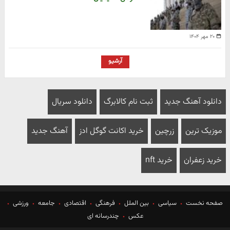
۲۰ مهر ۱۴۰۴
آرشیو
دانلود آهنگ جدید
ثبت نام کالابرگ
دانلود سریال
موزیک ترین
زرچین
خرید اکانت گوگل ادز
آهنگ جدید
خرید زعفران
خرید nft
صفحه نخست
سیاسی
بین الملل
فرهنگی
اقتصادی
جامعه
ورزشی
عکس
چندرسانه ای