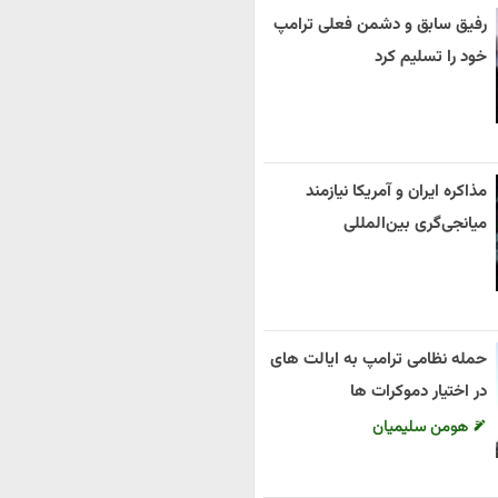
رفیق سابق و دشمن فعلی ترامپ
خود را تسلیم کرد
مذاکره ایران و آمریکا نیازمند
میانجی‌گری بین‌المللی
حمله نظامی ترامپ به ایالت های
در اختیار دموکرات ها
هومن سلیمیان