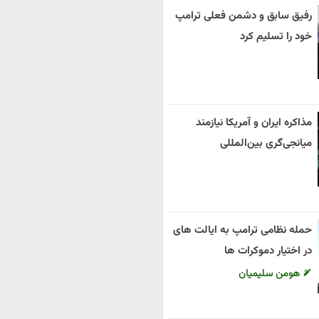
رفیق سابق و دشمن فعلی ترامپ
خود را تسلیم کرد
مذاکره ایران و آمریکا نیازمند
میانجی‌گری بین‌المللی
حمله نظامی ترامپ به ایالت های
در اختیار دموکرات ها
هومن سلیمیان