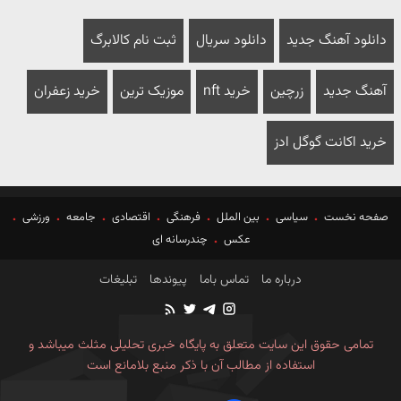
دانلود آهنگ جدید
دانلود سریال
ثبت نام کالابرگ
آهنگ جدید
زرچین
خرید nft
موزیک ترین
خرید زعفران
خرید اکانت گوگل ادز
صفحه نخست
سیاسی
بین الملل
فرهنگی
اقتصادی
جامعه
ورزشی
عکس
چندرسانه ای
درباره ما
تماس باما
پیوندها
تبلیغات
تمامی حقوق این سایت متعلق به پایگاه خبری تحلیلی مثلث میباشد و
استفاده از مطالب آن با ذکر منبع بلامانع است