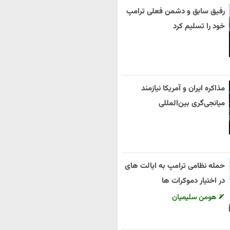
رفیق سابق و دشمن فعلی ترامپ
خود را تسلیم کرد
مذاکره ایران و آمریکا نیازمند
میانجی‌گری بین‌المللی
حمله نظامی ترامپ به ایالت های
در اختیار دموکرات ها
هومن سلیمیان