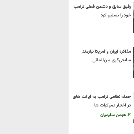
رفیق سابق و دشمن فعلی ترامپ
خود را تسلیم کرد
مذاکره ایران و آمریکا نیازمند
میانجی‌گری بین‌المللی
حمله نظامی ترامپ به ایالت های
در اختیار دموکرات ها
هومن سلیمیان