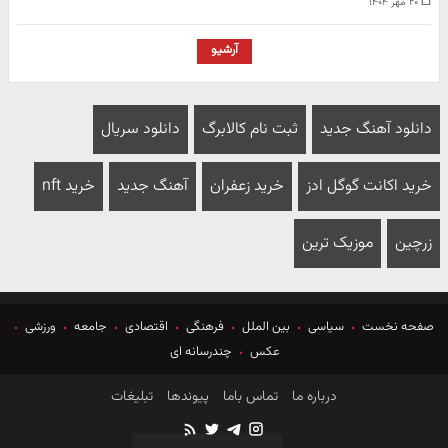
۲۰ مهر ۱۴۰۴
آرشیو
دانلود آهنگ جدید
ثبت نام کالابرگ
دانلود سریال
خرید اکانت گوگل ادز
خرید زعفران
آهنگ جدید
خرید nft
زرچین
موزیک ترین
صفحه نخست
سیاسی
بین الملل
فرهنگی
اقتصادی
جامعه
ورزشی
عکس
چندرسانه ای
درباره ما
تماس باما
پیوندها
تبلیغات