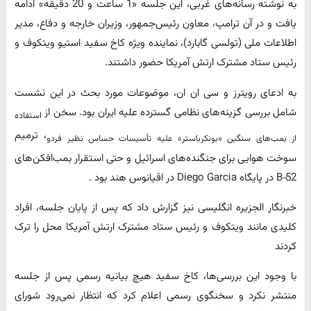
به نوشته رسانه‌های غربی، این جلسه «1 ساعت و 20 دقیقه» ادامه
یافت و در آن ترامپ، معاون رئیس‌جمهور، وزیران خارجه و دفاع، مدیر
اطلاعات ملی (تولسی گابارد)، نماینده ویژه کاخ سفید استیو ویتکوف و
رئیس ستاد مشترک ارتش آمریکا حضور داشتند.
به ادعای رویترز و سی ان ان، موضوعات مورد بحث در این نشست
شامل بررسی گزینه‌های نظامی گسترده علیه ایران بود. سخن از
استفاده
، ترمیم
از بمب‌های سنگین «بونکرباستر» علیه تأسیسات‌ حساس نظیر فردو
سوخت هوایی برای جنگنده‌های اسرائیل و حتی استقرار بمب‌افکن‌های
B‑52 در پایگاه Diego Garcia در اقیانوس هند بود .
خبرنگار الجزیره انگلیسی نیز گزارش داد که پس از پایان جلسه، افراد
کلیدی مانند ویتکوف و رئیس ستاد مشترک ارتش آمریکا محل را ترک
کردند
با وجود این بررسی‌ها، کاخ سفید هیچ بیانیه رسمی پس از جلسه
منتشر نکرد و سخنگوی رسمی اعلام کرد که انتظار نمی‌رود شورای