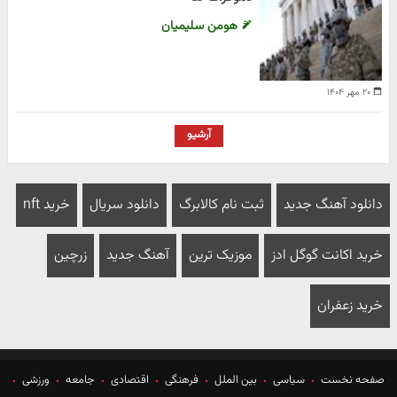
هومن سلیمیان
۲۰ مهر ۱۴۰۴
آرشیو
دانلود آهنگ جدید
ثبت نام کالابرگ
دانلود سریال
خرید nft
خرید اکانت گوگل ادز
موزیک ترین
آهنگ جدید
زرچین
خرید زعفران
صفحه نخست
سیاسی
بین الملل
فرهنگی
اقتصادی
جامعه
ورزشی