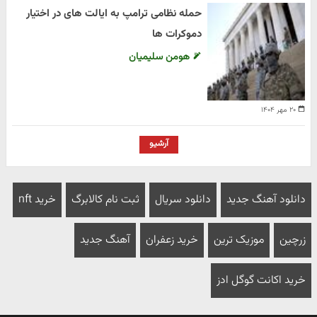
حمله نظامی ترامپ به ایالت های در اختیار
دموکرات ها
هومن سلیمیان
۲۰ مهر ۱۴۰۴
آرشیو
دانلود آهنگ جدید
دانلود سریال
ثبت نام کالابرگ
خرید nft
زرچین
موزیک ترین
خرید زعفران
آهنگ جدید
خرید اکانت گوگل ادز