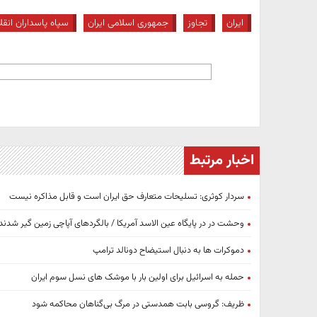
ایران
تجاوز
جمهوری اسلامی ایران
سپاه پاسداران انق
اخبار مرتبط
سردار کوثری: تسلیحات متعارف حق ایران است و قابل مذاکره نیست
وحشت در در پایگاه عین الاسد آمریکا / بالگردهای آپاچی زمین گیر شدند
دموکرات ها به دنبال استیضاح دونالد ترامپ
حمله به اسرائیل برای اولین بار با موشک های نسل سوم ایران
ظریف: گروسی بابت همدستی در مرگ بی‌گناهان محاکمه شود