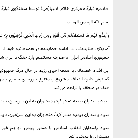
اطلاعیه قرارگاه مرکزی خاتم الانبیا(ص) توسط سخنگوی قرارگا
بسم الله الرحمن الرحیم
وَأَعِدُّوا لَهُم مَّا اسْتَطَعْتُم مِّن قُوَّةٍ وَمِن رِّبَاطِ الْخَیْلِ تُرْهِبُونَ بِهِ عَدُو
آمریکای جنایت‌کار، در ادامه حمایت‌های همه‌جانبه خود ا
جمهوری اسلامی ایران، به‌صورت مستقیم وارد جنگ با ایران شد
این اقدام خصمانه، با هدف احیای رژیم در حال مرگ صهیونیس
گسترش دایره اهداف مشروع و متنوع نیروهای مسلح جمهو
جنگ در منطقه را فراهم می‌کند.
سپاه پاسداران بیانیه صادر کرد/ متجاوزان به این سرزمین، بای
سپاه پاسداران بیانیه صادر کرد/ متجاوزان به این سرزمین، بای
سپاه پاسداران انقلاب اسلامی با صدور پیامی تهاجم غیر ق
هسته‌ای را محکوم کرد.