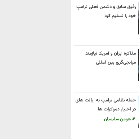
رفیق سابق و دشمن فعلی ترامپ
خود را تسلیم کرد
مذاکره ایران و آمریکا نیازمند
میانجی‌گری بین‌المللی
حمله نظامی ترامپ به ایالت های
در اختیار دموکرات ها
هومن سلیمیان