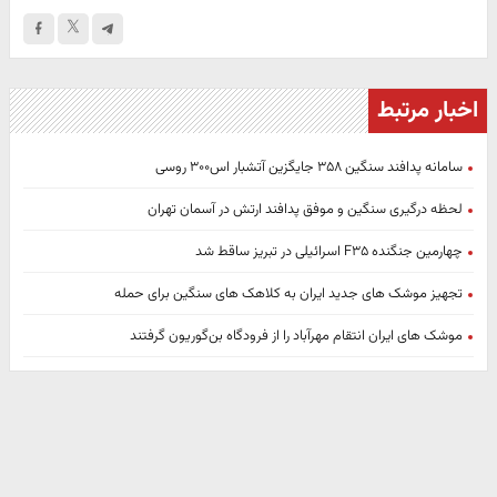
اخبار مرتبط
سامانه پدافند سنگین ۳۵۸ جایگزین آتشبار اس۳۰۰ روسی
لحظه درگیری سنگین و موفق پدافند ارتش در آسمان تهران
چهارمین جنگنده F۳۵ اسرائیلی در تبریز ساقط شد
تجهیز موشک های جدید ایران به کلاهک های سنگین برای حمله
موشک های ایران انتقام مهرآباد را از فرودگاه بن‌گوریون گرفتند