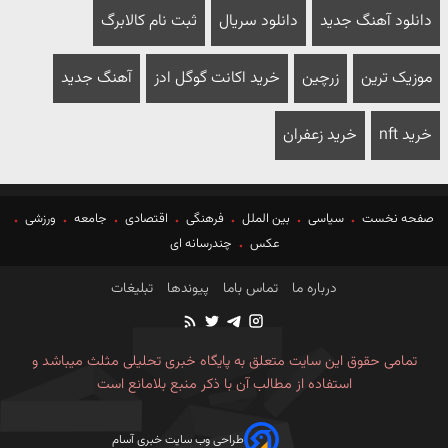
دانلود آهنگ جدید
دانلود سریال
ثبت نام کالابرگ
موزیک ترین
زرچین
خرید اکانت گوگل ادز
آهنگ جدید
خرید nft
خرید زعفران
صفحه نخست
سیاسی
بین الملل
فرهنگی
اقتصادی
جامعه
ورزشی
عکس
چندرسانه ای
درباره ما
تماس باما
پیوندها
تبلیغات
تمامی حقوق این سایت متعلق به پایگاه خبری تحلیلی مثلث میباشد و
استفاده از مطالب آن با ذکر منبع بلامانع است
طراحی وب سایت خبری آسام