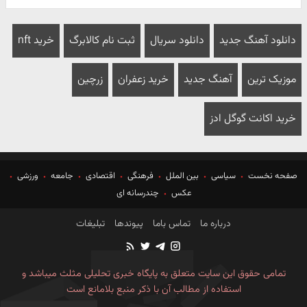
دانلود آهنگ جدید
دانلود سریال
ثبت نام کالابرگ
خرید nft
موزیک ترین
آهنگ جدید
خرید زعفران
زرچین
خرید اکانت گوگل ادز
صفحه نخست
سیاسی
بین الملل
فرهنگی
اقتصادی
جامعه
ورزشی
عکس
چندرسانه ای
درباره ما
تماس باما
پیوندها
تبلیغات
تمامی حقوق این سایت متعلق به پایگاه خبری تحلیلی مثلث میباشد و
استفاده از مطالب آن با ذکر منبع بلامانع است