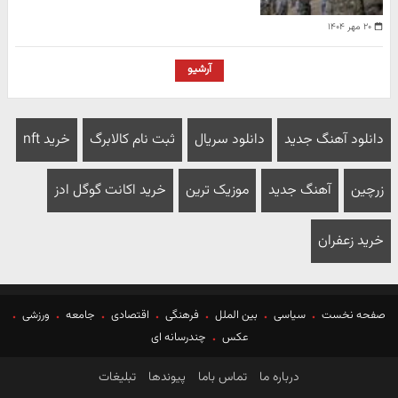
۲۰ مهر ۱۴۰۴
آرشیو
دانلود آهنگ جدید
دانلود سریال
ثبت نام کالابرگ
خرید nft
زرچین
آهنگ جدید
موزیک ترین
خرید اکانت گوگل ادز
خرید زعفران
صفحه نخست
سیاسی
بین الملل
فرهنگی
اقتصادی
جامعه
ورزشی
عکس
چندرسانه ای
درباره ما
تماس باما
پیوندها
تبلیغات