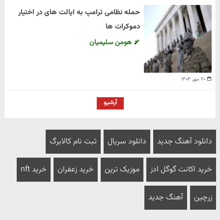
حمله نظامی ترامپ به ایالت های در اختیار
دموکرات ها
هومن سلیمیان
۲۰ مهر ۱۴۰۴
آرشیو
دانلود آهنگ جدید
دانلود سریال
ثبت نام کالابرگ
خرید اکانت گوگل ادز
موزیک ترین
خرید زعفران
خرید nft
زرچین
آهنگ جدید