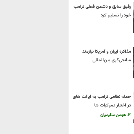
رفیق سابق و دشمن فعلی ترامپ
خود را تسلیم کرد
مذاکره ایران و آمریکا نیازمند
میانجی‌گری بین‌المللی
حمله نظامی ترامپ به ایالت های
در اختیار دموکرات ها
هومن سلیمیان