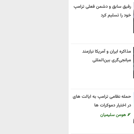
رفیق سابق و دشمن فعلی ترامپ
خود را تسلیم کرد
مذاکره ایران و آمریکا نیازمند
میانجی‌گری بین‌المللی
حمله نظامی ترامپ به ایالت های
در اختیار دموکرات ها
هومن سلیمیان