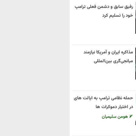
رفیق سابق و دشمن فعلی ترامپ
خود را تسلیم کرد
مذاکره ایران و آمریکا نیازمند
میانجی‌گری بین‌المللی
حمله نظامی ترامپ به ایالت های
در اختیار دموکرات ها
هومن سلیمیان