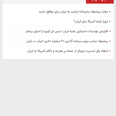
موارد پیشنهاد محرمانه ترامپ به ایران برای توافق جدید
اروپا علیه آمریکا برای ایران؟
افزایش تهدیدات اسرائیل علیه ایران | ترس تل آویو از احیای برجام
پیشنهاد ترامپ برای سرمایه گذاری ۳۰ میلیارد دلاری اعراب در ایران
انتقاد وال استریت ژورنال از حمله پر هزینه و ناکام آمریکا به ایران