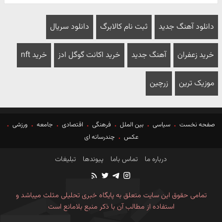
دانلود آهنگ جدید
ثبت نام کالابرگ
دانلود سریال
خرید زعفران
آهنگ جدید
خرید اکانت گوگل ادز
خرید nft
موزیک ترین
زرچین
صفحه نخست
سیاسی
بین الملل
فرهنگی
اقتصادی
جامعه
ورزشی
عکس
چندرسانه ای
درباره ما
تماس باما
پیوندها
تبلیغات
تمامی حقوق این سایت متعلق به پایگاه خبری تحلیلی مثلث میباشد و
استفاده از مطالب آن با ذکر منبع بلامانع است