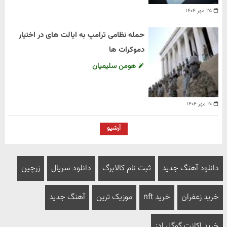
۲۵ مهر ۱۴۰۴
حمله نظامی ترامپ به ایالت های در اختیار
دموکرات ها
هومن سلیمیان
۲۰ مهر ۱۴۰۴
آرشیو
دانلود آهنگ جدید
ثبت نام کالابرگ
دانلود سریال
زرچین
خرید زعفران
خرید nft
موزیک ترین
آهنگ جدید
خرید اکانت گوگل ادز