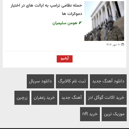
حمله نظامی ترامپ به ایالت های در اختیار
دموکرات ها
هومن سلیمیان
۲۰ مهر ۱۴۰۴
آرشیو
دانلود آهنگ جدید
ثبت نام کالابرگ
دانلود سریال
خرید اکانت گوگل ادز
آهنگ جدید
خرید زعفران
زرچین
موزیک ترین
خرید nft