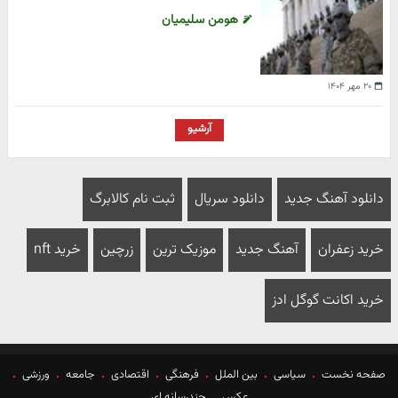
هومن سلیمیان
۲۰ مهر ۱۴۰۴
آرشیو
دانلود آهنگ جدید
دانلود سریال
ثبت نام کالابرگ
خرید زعفران
آهنگ جدید
موزیک ترین
زرچین
خرید nft
خرید اکانت گوگل ادز
صفحه نخست
سیاسی
بین الملل
فرهنگی
اقتصادی
جامعه
ورزشی
عکس
چندرسانه ای